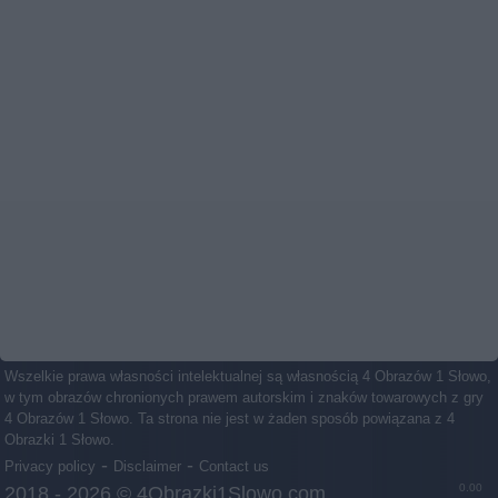
Wszelkie prawa własności intelektualnej są własnością 4 Obrazów 1 Słowo,
w tym obrazów chronionych prawem autorskim i znaków towarowych z gry
4 Obrazów 1 Słowo. Ta strona nie jest w żaden sposób powiązana z 4
Obrazki 1 Słowo.
-
-
Privacy policy
Disclaimer
Contact us
0.00
2018 - 2026 ©
4Obrazki1Slowo.com