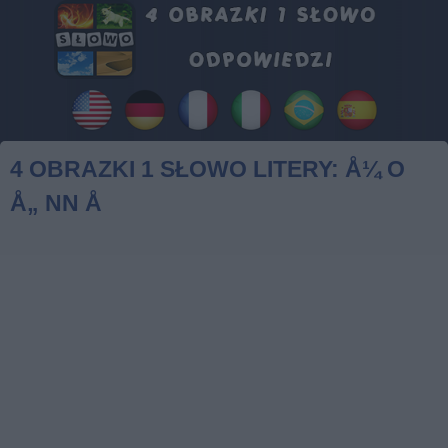
4 OBRAZKI 1 SŁOWO LITERY: Å¼ O
Å„ NN Å