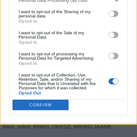
Personal Data Processing Opt Outs
wszystkie
I want to opt-out of the Sharing of my
litery:
personal data.
Wróć
Opted In
Co sądzisz o naszej stronie?
I want to opt-out of the Sale of my
Personal Data.
Opted In
I want to opt-out of processing my
Personal Data for Targeted Advertising.
Opted In
I want to opt-out of Collection, Use,
(
91
głosów, średnia:
Retention, Sale, and/or Sharing of my
4,10
z 5
)
Personal Data that Is Unrelated with the
Purposes for which it was collected.
Opted Out
Czego szukają ludzie:
CONFIRM
Å¼ o
,
bphxy
,
ś+a+o
,
rołos
,
ltian
,
siźpd
,
t+b+n
,
AYUCI
,
OKRDZ
,
okdis
,
NKWUS
,
ćjrpi
,
kaepf
,
KOZAó
,
łokśi
,
udkni
,
Rtskm
,
OKESŻ
,
MIKRO
,
IAANB