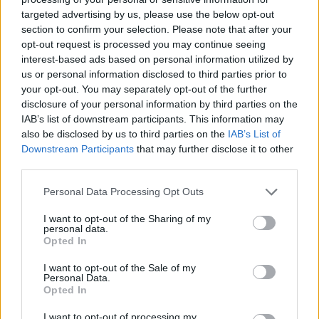
(SELECT+CONC słów popularnej gry na iOS i
targeted advertising by us, please use the below opt-out
section to confirm your selection. Please note that after your
Androida autorstwa dewelopera LOTUM GmbH.
opt-out request is processed you may continue seeing
Twoje odpowiedzi w grze mogą być w innej
interest-based ads based on personal information utilized by
kolejności, więc sprawdź poprzednią stronę, jeśli
us or personal information disclosed to third parties prior to
odpowiedź poniżej nie odpowiada pytaniu na twoim
your opt-out. You may separately opt-out of the further
disclosure of your personal information by third parties on the
poziomie.
IAB’s list of downstream participants. This information may
Znaleźliśmy 2 łamigłówek.
also be disclosed by us to third parties on the
IAB’s List of
Downstream Participants
that may further disclose it to other
Wyszukaj według liter, wprowadź
third parties.
wszystkie litery:
Personal Data Processing Opt Outs
Wyszukaj
I want to opt-out of the Sharing of my
Szukaj
personal data.
według
Opted In
liter,
Kliknij na zdjęcie, aby zobaczyć odpowiedź.
I want to opt-out of the Sale of my
wprowadź
Personal Data.
Opted In
wszystkie
litery:
I want to opt-out of processing my