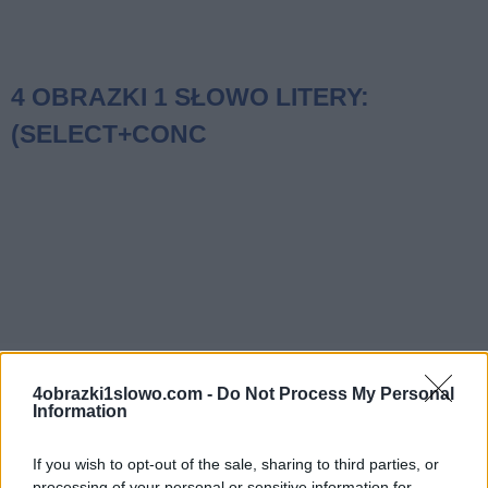
4 OBRAZKI 1 SŁOWO LITERY:
(SELECT+CONC
4obrazki1slowo.com -
Do Not Process My Personal
Information
If you wish to opt-out of the sale, sharing to third parties, or
4 Obrazki 1 Słowo odpowiedzi i kody do litery:
processing of your personal or sensitive information for