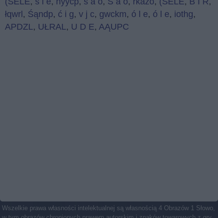
(SELE
,
ś i e
,
ńyyćp
,
ś a o
,
Ś a o
,
rkazo
,
(SELE
,
B I R
,
łqwrl
,
Śąndp
,
ć i g
,
v j c
,
gwckm
,
ó l e
,
ó l e
,
iothg
,
APDZL
,
UŁRAL
,
U D E
,
AĄUPC
Wszelkie prawa własności intelektualnej są własnością 4 Obrazów 1 Słowo,
w tym obrazów chronionych prawem autorskim i znaków towarowych z gry