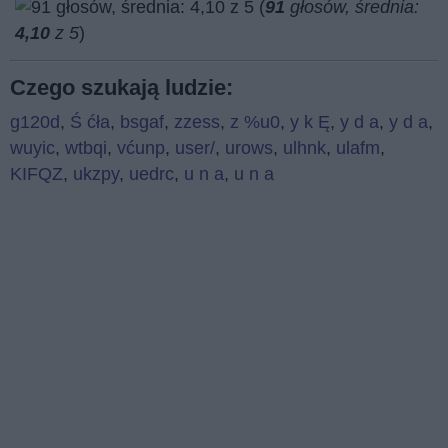
(
91
głosów, średnia:
4,10
z 5
)
Czego szukają ludzie:
g120d
,
Ś ćła
,
bsgaf
,
zzess
,
z %u0
,
y k Ę
,
y d a
,
y d a
,
wuyic
,
wtbqi
,
vćunp
,
user/
,
urows
,
ulhnk
,
ulafm
,
KIFQZ
,
ukzpy
,
uedrc
,
u n a
,
u n a