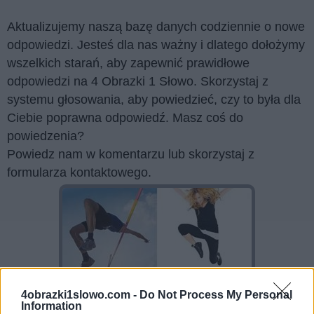
Aktualizujemy naszą bazę danych codziennie o nowe
odpowiedzi. Jesteś dla nas ważny i dlatego dołożymy
wszelkich starań, aby zapewnić prawidłowe
odpowiedzi na 4 Obrazki 1 Słowo. Skorzystaj z
systemu głosowania, aby powiedzieć, czy to była dla
Ciebie poprawna odpowiedź. Masz coś do
powiedzenia?
Powiedz nam w komentarzu lub skorzystaj z
formularza kontaktowego.
4obrazki1slowo.com -
Do Not Process My Personal
Information