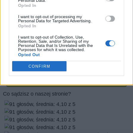
Personal Data.
Opted In
Prawa autorskie do zdjęć:
Stefan Schurr/stock.adobe.com
I want to opt-out of processing my
Personal Data for Targeted Advertising.
kreativloft GmbH/stock.adobe.com
Opted In
caruso13/stock.adobe.com
I want to opt-out of Collection, Use,
Luna Vandoorne/stock.adobe.com
Retention, Sale, and/or Sharing of my
Personal Data that Is Unrelated with the
Purposes for which it was collected.
Opted Out
Czy podoba Ci się nasza strona internetowa? podziel
się nim ze znajomymi
CONFIRM
Wróć
Co sądzisz o naszej stronie?