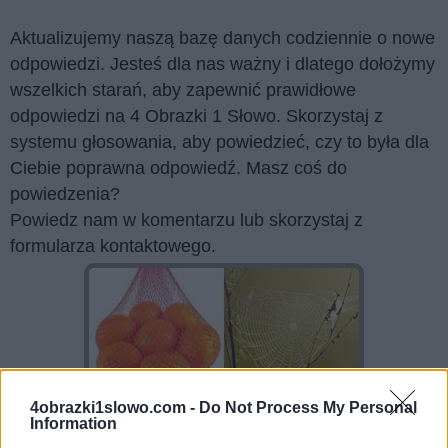
Aktualizujemy naszą bazę danych codziennie o nowe
odpowiedzi. Jesteś dla nas ważny i dlatego dołożymy
wszelkich starań, aby zapewnić prawidłowe
odpowiedzi na 4 Obrazki 1 Słowo. Skorzystaj z
systemu głosowania, aby powiedzieć, czy to była dla
Ciebie poprawna odpowiedź. Masz coś do
powiedzenia?
Powiedz nam w komentarzu lub skorzystaj z
formularza kontaktowego.
4obrazki1slowo.com -
Do Not Process My Personal
Information