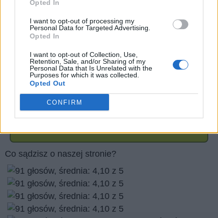
Opted In
Prawa autorskie do zdjęć:
I want to opt-out of processing my
thongsee/stock.adobe.com
Personal Data for Targeted Advertising.
Opted In
joda/stock.adobe.com
B. Wylezich/stock.adobe.com
I want to opt-out of Collection, Use,
Retention, Sale, and/or Sharing of my
Winne/stock.adobe.com
Personal Data that Is Unrelated with the
Purposes for which it was collected.
Opted Out
Czy podoba Ci się nasza strona internetowa? podziel
CONFIRM
się nim ze znajomymi
Wróć
Co sądzisz o naszej stronie?