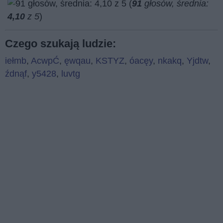
(
91
głosów, średnia:
4,10
z 5
)
Czego szukają ludzie:
iełmb
,
AcwpĆ
,
ęwqau
,
KSTYZ
,
óacęy
,
nkakq
,
Yjdtw
,
źdnąf
,
y5428
,
luvtg