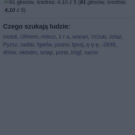
(
91
głosów, średnia:
4,10
z 5
)
Czego szukają ludzie:
mckdi
,
Ofmem
,
rmkoz
,
ż r a
,
wsean
,
Yćżub
,
Jzlaz
,
Pyzsz
,
oatbb
,
fgwóa
,
yzuno
,
tposj
,
ę ę ę
,
-2835
,
dńśar
,
okmdm
,
sclap
,
porte
,
lrśgf
,
narze