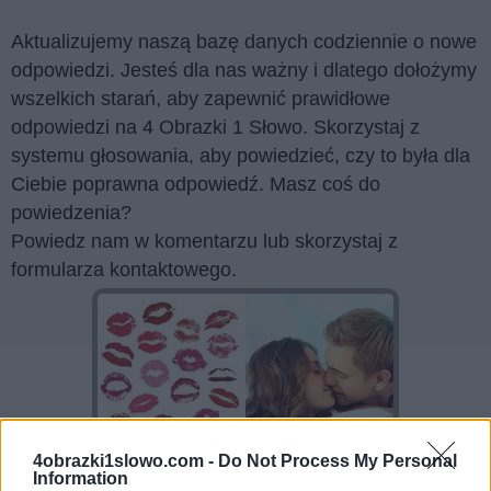
Aktualizujemy naszą bazę danych codziennie o nowe
odpowiedzi. Jesteś dla nas ważny i dlatego dołożymy
wszelkich starań, aby zapewnić prawidłowe
odpowiedzi na 4 Obrazki 1 Słowo. Skorzystaj z
systemu głosowania, aby powiedzieć, czy to była dla
Ciebie poprawna odpowiedź. Masz coś do
powiedzenia?
Powiedz nam w komentarzu lub skorzystaj z
formularza kontaktowego.
4obrazki1slowo.com -
Do Not Process My Personal
Information