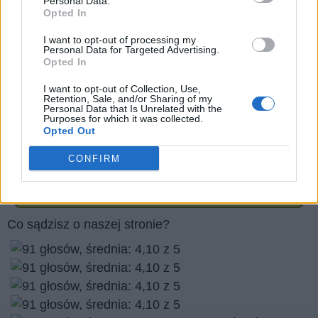
Personal Data.
Opted In
Prawa autorskie do zdjęć:
greenga/stock.adobe.com
I want to opt-out of processing my
Personal Data for Targeted Advertising.
pressmaster/stock.adobe.com
Opted In
Yuri Arcurs/stock.adobe.com
I want to opt-out of Collection, Use,
BeTa-Artworks/stock.adobe.com
Retention, Sale, and/or Sharing of my
Personal Data that Is Unrelated with the
Purposes for which it was collected.
Opted Out
Czy podoba Ci się nasza strona internetowa? podziel
się nim ze znajomymi
CONFIRM
Wróć
Co sądzisz o naszej stronie?