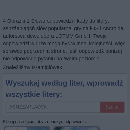
4 Obrazki 1 Słowo odpowiedzi i kody do litery:
asnzźapłąqćń słów popularnej gry na iOS i Androida
autorstwa dewelopera LOTUM GmbH. Twoje
odpowiedzi w grze mogą być w innej kolejności, więc
sprawdź poprzednią stronę, jeśli odpowiedź poniżej
nie odpowiada pytaniu na twoim poziomie.
Znaleźliśmy 9 łamigłówek.
Wyszukaj według liter, wprowadź
wszystkie litery:
Wyszukaj
Szukaj
według
liter,
Kliknij na zdjęcie, aby zobaczyć odpowiedź.
wprowadź