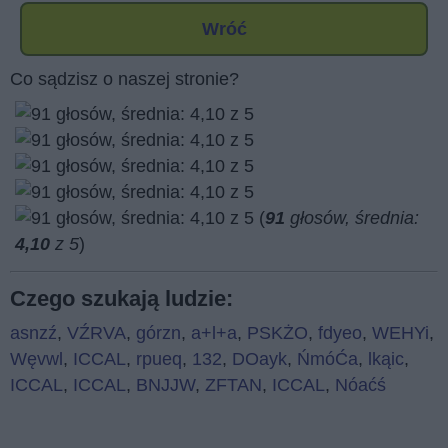
Wróć
Co sądzisz o naszej stronie?
(
91
głosów, średnia:
4,10
z 5
)
Czego szukają ludzie:
asnzź
,
VŹRVA
,
górzn
,
a+l+a
,
PSKŻO
,
fdyeo
,
WEHYi
,
Węvwl
,
ICCAL
,
rpueq
,
132
,
DOayk
,
ŃmóĆa
,
lkąic
,
ICCAL
,
ICCAL
,
BNJJW
,
ZFTAN
,
ICCAL
,
Nóaćś