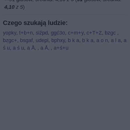
4,10
z 5
)
Czego szukają ludzie:
yopky
,
t+b+n
,
siźpd
,
ggć3o
,
c+m+y
,
c+T+Z
,
bzgc
,
bzgc+
,
bsgaf
,
udepl
,
bphxy
,
b k a
,
b k a
,
a o n
,
a l a
,
a
ś u
,
a ś u
,
a Å‚
,
a Å‚
,
a+ś+u