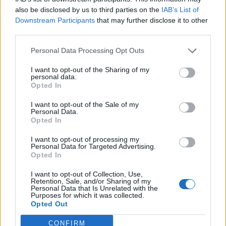
według
also be disclosed by us to third parties on the
IAB’s List of
liter,
Downstream Participants
that may further disclose it to other
Wyszukaj według liter, wprowadź
wprowadź
third parties.
wszystkie
wszystkie litery:
Personal Data Processing Opt Outs
litery:
Wyszukaj
I want to opt-out of the Sharing of my
Szukaj
personal data.
według
Opted In
liter,
I want to opt-out of the Sale of my
wprowadź
Personal Data.
wszystkie
Opted In
litery:
I want to opt-out of processing my
Personal Data for Targeted Advertising.
Opted In
I want to opt-out of Collection, Use,
Retention, Sale, and/or Sharing of my
Personal Data that Is Unrelated with the
Purposes for which it was collected.
Opted Out
CONFIRM