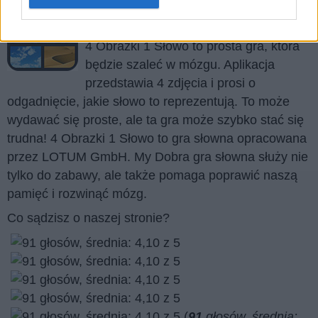
4 Obrazki 1 Słowo to dziś jedna z
najpopularniejszych aplikacji na rynku!
4 Obrazki 1 Słowo to prosta gra, która
będzie szaleć w mózgu. Aplikacja
przedstawia 4 zdjęcia i prosi o
odgadnięcie, jakie słowo to reprezentują. To może
wydawać się proste, ale ta gra może szybko stać się
trudna! 4 Obrazki 1 Słowo to gra słowna opracowana
przez LOTUM GmbH. My Dobra gra słowna służy nie
tylko do zabawy, ale także pomaga poprawić naszą
pamięć i rozwinąć mózg.
Co sądzisz o naszej stronie?
(
91
głosów, średnia: