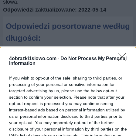
słowa.
Odpowiedzi zaktualizowane: 2022-05-14
Odpowiedzi posortowane według
długości:
3 litery
4 litery
5 litery
6 litery
4obrazki1slowo.com -
Do Not Process My Personal
Information
7 litery
8 litery
9 litery
If you wish to opt-out of the sale, sharing to third parties, or
processing of your personal or sensitive information for
Szukaj według tekstu
targeted advertising by us, please use the below opt-out
section to confirm your selection. Please note that after your
chronionego prawem autorskim:
opt-out request is processed you may continue seeing
interest-based ads based on personal information utilized by
Kliknij obraz w aplikacji, aby wyświetlić tekst
us or personal information disclosed to third parties prior to
chroniony prawem autorskim.
your opt-out. You may separately opt-out of the further
disclosure of your personal information by third parties on the
Wyszukaj
Szukaj
IAB’s list of downstream participants. This information may