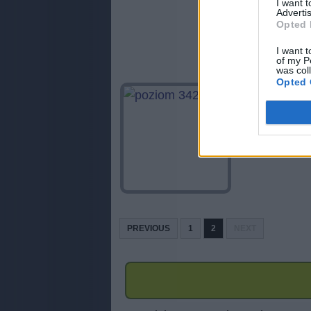
I want 
Advertis
Opted 
I want t
of my P
was col
Opted 
PREVIOUS
1
2
NEXT