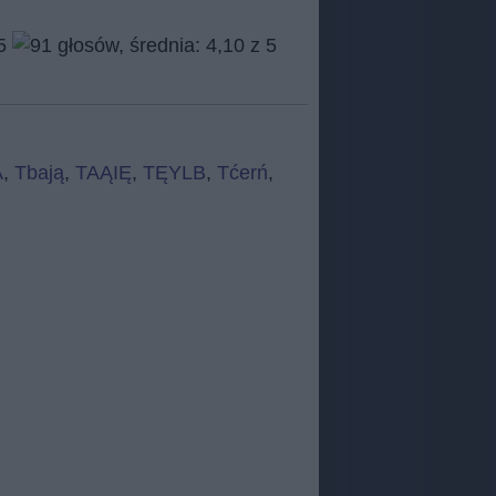
A
,
Tbają
,
TAĄIĘ
,
TĘYLB
,
Tćerń
,