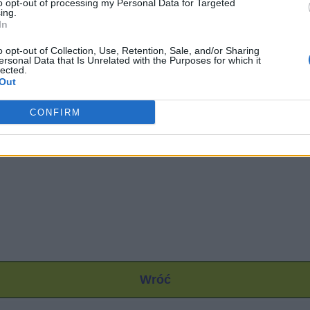
to opt-out of processing my Personal Data for Targeted
ing.
In
o opt-out of Collection, Use, Retention, Sale, and/or Sharing
ersonal Data that Is Unrelated with the Purposes for which it
lected.
Out
CONFIRM
Wróć