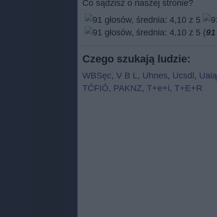
Co sądzisz o naszej stronie?
(
91
Czego szukają ludzie:
WBSęc
,
V B L
,
Uhnes
,
Ucsdl
,
Uaią
TĆFIÓ
,
PAKNZ
,
T+e+i
,
T+E+R