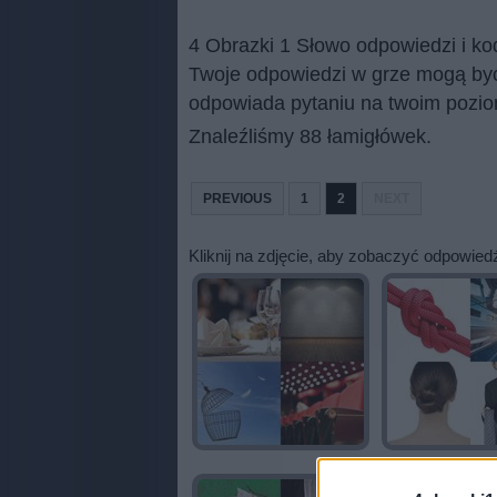
4 Obrazki 1 Słowo odpowiedzi i ko
Twoje odpowiedzi w grze mogą być 
odpowiada pytaniu na twoim pozio
Znaleźliśmy 88 łamigłówek.
PREVIOUS
1
2
NEXT
Kliknij na zdjęcie, aby zobaczyć odpowied