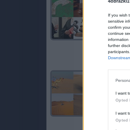
4obrazki
If you wish 
sensitive in
confirm you
continue se
information 
further disc
participants
Downstream 
Persona
I want t
Opted 
I want t
Opted 