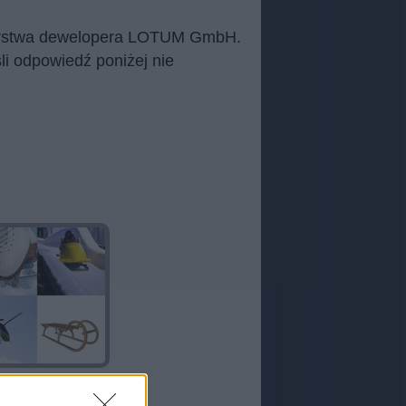
autorstwa dewelopera LOTUM GmbH.
li odpowiedź poniżej nie