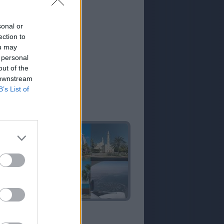
sonal or
ection to
ou may
 personal
out of the
 downstream
B’s List of