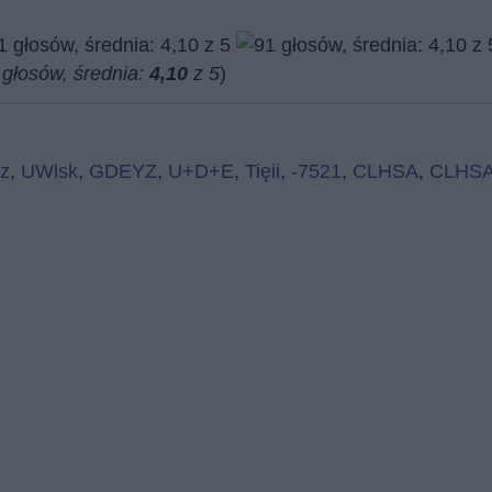
głosów, średnia:
4,10
z 5
)
z
,
UWlsk
,
GDEYZ
,
U+D+E
,
Tięii
,
-7521
,
CLHSA
,
CLHS