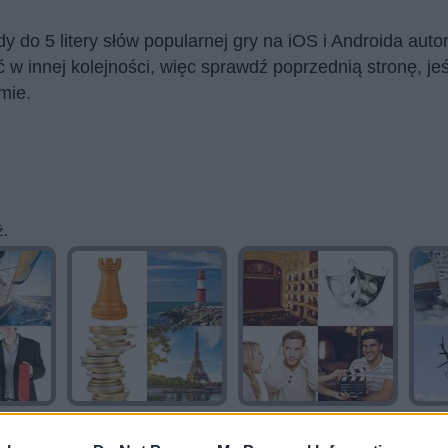
dy do 5 litery słów popularnej gry na iOS i Androida 
w innej kolejności, więc sprawdź poprzednią stronę, jeś
mie.
ź.