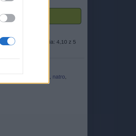
nkakq
,
OWFCK
,
carti
,
natro
,