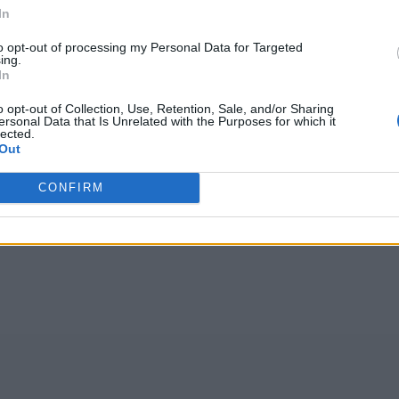
In
Wróć
to opt-out of processing my Personal Data for Targeted
ing.
In
o opt-out of Collection, Use, Retention, Sale, and/or Sharing
ersonal Data that Is Unrelated with the Purposes for which it
lected.
głosów, średnia:
4,10
z 5
)
Out
CONFIRM
bb
,
eązoj
,
Źprah
,
ZUMER
,
c a z
,
JLLYŻ
,
akzpx
,
DLGAE
,