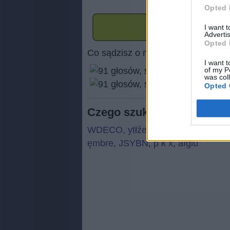
Opted 
I want 
Advertis
Opted 
Co sądzisz o naszej stronie?
I want t
of my P
was col
(
91
Opted 
Czego szukają ludzie:
WDECO
,
ytłźe
,
eaweŻ
,
kreac
,
oat
ęmbre
,
JSYBN
,
p k x
,
afglu