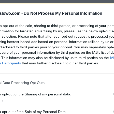
dy do 3 litery słów popularnej gry na iOS i Androida 
1slowo.com -
Do Not Process My Personal Information
w innej kolejności, więc sprawdź poprzednią stronę, jeś
mie.
to opt-out of the sale, sharing to third parties, or processing of your per
formation for targeted advertising by us, please use the below opt-out s
r selection. Please note that after your opt-out request is processed y
eing interest-based ads based on personal information utilized by us or
, wprowadź wszystkie litery:
disclosed to third parties prior to your opt-out. You may separately opt-
losure of your personal information by third parties on the IAB’s list of
. This information may also be disclosed by us to third parties on the
IA
Participants
that may further disclose it to other third parties.
ź.
l Data Processing Opt Outs
o opt-out of the Sharing of my personal data.
In
o opt-out of the Sale of my Personal Data.